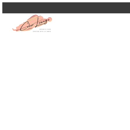
メ
イ
ン
コ
ン
テ
ン
ツ
へ
移
動