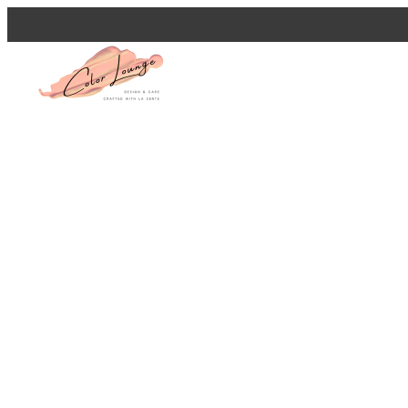
メ
イ
ン
コ
ン
テ
ン
ツ
へ
移
動