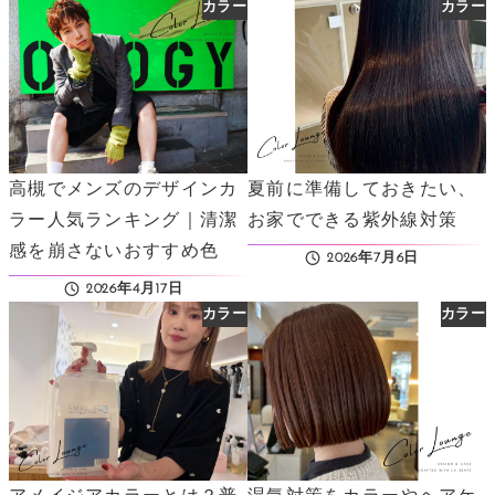
カラー
カラー
高槻でメンズのデザインカ
夏前に準備しておきたい、
ラー人気ランキング｜清潔
お家でできる紫外線対策
感を崩さないおすすめ色
2026年7月6日
投稿日
2026年4月17日
投稿日
カラー
カラー