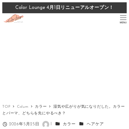
メ
Color Lounge 4月1日リニューアルオープン！
Color Lounge 4月1日リニューアルオープン！
イ
ン
MENU
コ
ン
テ
ン
ツ
へ
移
動
TOP
Colum
カラー
湿気や広がりが気になりだした。カラー
とパーマ、どちらを先にやるべき？
カテゴリー
カテゴリー
2026年5月25日
l
カラー
ヘアケア
投稿日
著