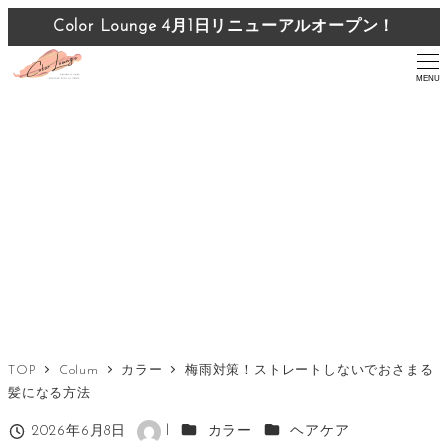
メ
Color Lounge 4月1日リニューアルオープン！
Color Lounge 4月1日リニューアルオープン！
イ
ン
MENU
コ
ン
テ
ン
ツ
へ
移
動
TOP
Colum
カラー
梅雨対策！ストレートしないでおさまる
髪になる方法
カテゴリー
カテゴリー
2026年6月8日
l
カラー
ヘアケア
投稿日
著