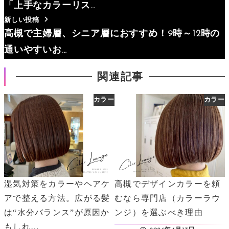
「上手なカラーリス…
新しい投稿
高槻で主婦層、シニア層におすすめ！9時～12時の
通いやすいお…
関連記事
カラー
カラー
湿気対策をカラーやヘアケ
高槻でデザインカラーを頼
アで整える方法。広がる髪
むなら専門店（カラーラウ
は“水分バランス”が原因か
ンジ）を選ぶべき理由
もしれ…